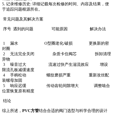
5. 记录维修历史: 详细记载每次检修的时间、内容及结果，便
于追踪问题根源所在。
常见问题及其解决方案
序号 遇到的问题 可能原因 解决办法
1 漏水 O型圈老化/破损 更换新的密
封圈
2 无法完全关闭 杂质卡住阀芯 拆卸清理
异物
3 噪音过大 流速过快产生湍流效应 增设
限流孔板减缓速度
4 手柄松动 螺纹磨损严重 重新攻丝配
装螺母加固
5 响应迟缓 传动齿轮间隙增大 调整啮合
位置恢复原有精度
结论
综上所述，
PVC方管
结合合适的阀门选型与科学合理的设计