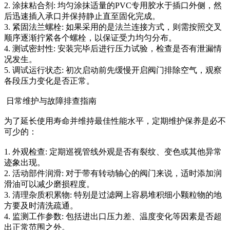
2. 涂抹粘合剂: 均匀涂抹适量的PVC专用胶水于插口外侧，然
后迅速插入承口并保持静止直至固化完成。
3. 紧固法兰螺栓: 如果采用的是法兰连接方式，则需按照交叉
顺序逐渐拧紧各个螺栓，以保证受力均匀分布。
4. 测试密封性: 安装完毕后进行压力试验，检查是否有泄漏情
况发生。
5. 调试运行状态: 初次启动前先缓慢开启阀门排除空气，观察
各段压力变化是否正常。
日常维护与故障排查指南
为了延长使用寿命并维持最佳性能水平，定期维护保养是必不
可少的：
1. 外观检查: 定期巡视管线外观是否有裂纹、变色或其他异常
迹象出现。
2. 活动部件润滑: 对于带有转动轴心的阀门来说，适时添加润
滑油可以减少磨损程度。
3. 清理杂质积累物: 特别是过滤网上容易堆积细小颗粒物的地
方要及时清洗疏通。
4. 监测工作参数: 包括进出口压力差、温度变化等因素是否超
出正常范围之外。